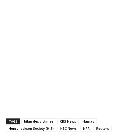
TAGS
bilan des victimes
CBS News
Hamas
Henry Jackson Society (HJS)
NBC News
NPR
Reuters