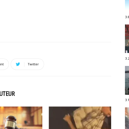
3.
3.
int
Twitter
AUTEUR
3.