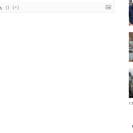
{}
[+]
1.