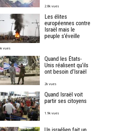
2.8k vues
Les élites
européennes contre
Israël mais le
peuple s’éveille
6k vues
Quand les États-
Unis réalisent qu’ils
ont besoin d’Israël
2k vues
Quand Israël voit
partir ses citoyens
1.9k vues
Un israélien fait un