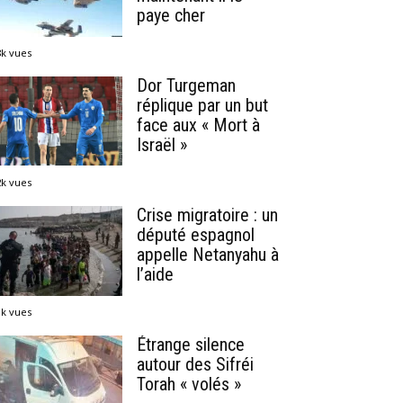
paye cher
8k vues
Dor Turgeman
réplique par un but
face aux « Mort à
Israël »
2k vues
Crise migratoire : un
député espagnol
appelle Netanyahu à
l’aide
1k vues
Étrange silence
autour des Sifréi
Torah « volés »