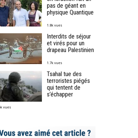
pas de géant en
physique Quantique
1.8k vues
Interdits de séjour
et virés pour un
drapeau Palestinien
1.7k vues
Tsahal tue des
terroristes piégés
qui tentent de
s’échapper
5k vues