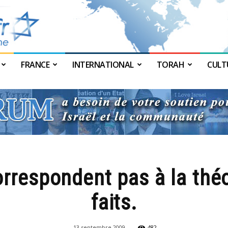
FRANCE
INTERNATIONAL
TORAH
CULT
JForum
correspondent pas à la thé
faits.
13 septembre 2009
482