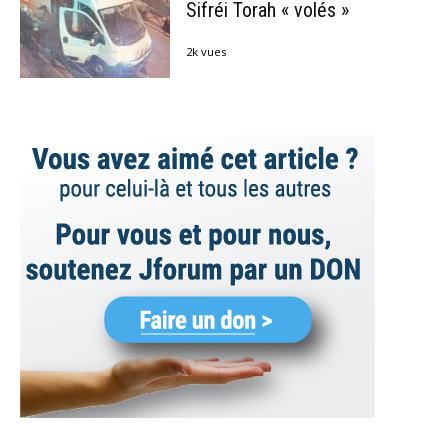
Sifréi Torah « volés »
2k vues