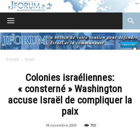
JForum
Accueil
Israel
Colonies israéliennes:
« consterné » Washington
accuse Israël de compliquer la
paix
18 novembre 2009
793