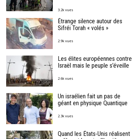
3.2k vues
Étrange silence autour des
Sifréi Torah « volés »
2.9k vues
Les élites européennes contre
Israël mais le peuple s’éveille
2.6k vues
Un israélien fait un pas de
géant en physique Quantique
2.3k vues
Quand les États-Unis réalisent