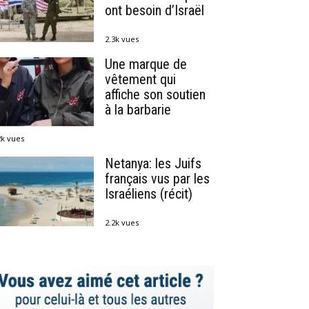
ont besoin d’Israël
2.3k vues
Une marque de
vêtement qui
affiche son soutien
à la barbarie
2k vues
Netanya: les Juifs
français vus par les
Israéliens (récit)
2.2k vues