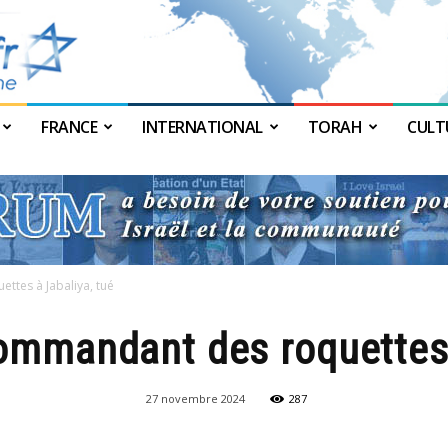
FRANCE
INTERNATIONAL
TORAH
CULT
JForum
ttes à Jabaliya, tué
commandant des roquettes 
27 novembre 2024
287