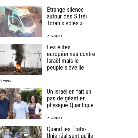
Étrange silence
autour des Sifréi
Torah « volés »
2.9k vues
Les élites
européennes contre
Israël mais le
peuple s’éveille
6k vues
Un israélien fait un
pas de géant en
physique Quantique
2.3k vues
Quand les États-
Unis réalisent qu’ils