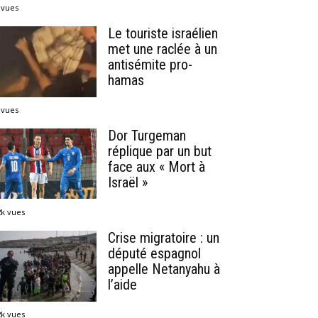
 vues
Le touriste israélien
met une raclée à un
antisémite pro-
hamas
 vues
Dor Turgeman
réplique par un but
face aux « Mort à
Israël »
2k vues
Crise migratoire : un
député espagnol
appelle Netanyahu à
l’aide
2k vues