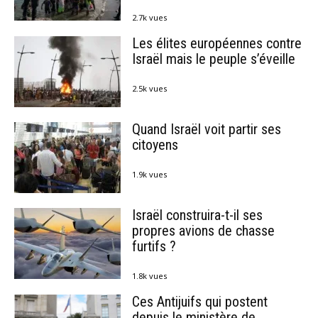
2.7k vues
Les élites européennes contre
Israël mais le peuple s’éveille
2.5k vues
Quand Israël voit partir ses
citoyens
1.9k vues
Israël construira-t-il ses
propres avions de chasse
furtifs ?
1.8k vues
Ces Antijuifs qui postent
depuis le ministère de