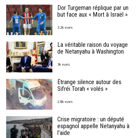
Dor Turgeman réplique par un
but face aux « Mort à Israël »
3.2k vues
La véritable raison du voyage
de Netanyahu à Washington
3k vues
Étrange silence autour des
Sifréi Torah « volés »
2.8k vues
Crise migratoire : un député
espagnol appelle Netanyahu à
l’aide