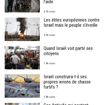
l’aide
2.7k vues
Les élites européennes contre
Israël mais le peuple s’éveille
2.5k vues
Quand Israël voit partir ses
citoyens
1.9k vues
Israël construira-t-il ses
propres avions de chasse
furtifs ?
1.8k vues