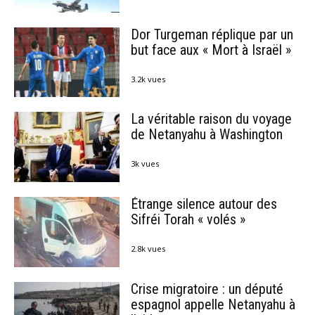
Dor Turgeman réplique par un
but face aux « Mort à Israël »
3.2k vues
La véritable raison du voyage
de Netanyahu à Washington
3k vues
Étrange silence autour des
Sifréi Torah « volés »
2.8k vues
Crise migratoire : un député
espagnol appelle Netanyahu à