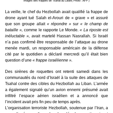
Images des frappes de Tsahal au Liban( Photo : AFP )
La veille, le chef du Hezbollah avait qualifié la frappe de
drone ayant tué Salah el-Arouri de « grave » et assuré
que son groupe allait
« répondre »
sur
« le champ de
bataille »,
comme le rapporte Le Monde.
« La riposte est
inéluctable »,
avait martelé Hassan Nasrallah. Si Israël
n’a pas confirmé être responsable de l’attaque au drone
menée mardi, un responsable américain de la défense
cité par le quotidien a déclaré mercredi qu’il était bien
question d’une
« frappe israélienne ».
Des sirènes de roquettes ont retenti samedi dans les
communautés du nord d’Israël à la suite des attaques de
Tsahal contre des cibles du Hezbollah au Liban. L’armée
a également signalé qu’un avion ennemi présumé avait
infiltré l’espace aérien israélien et a annoncé que
l’incident avait pris fin peu de temps après.
L’organisation terroriste Hezbollah, soutenue par l’Iran, a