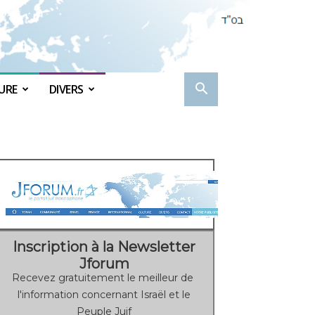
URE
DIVERS
Inscription à la Newsletter
Jforum
Recevez gratuitement le meilleur de
l'information concernant Israël et le
Peuple Juif