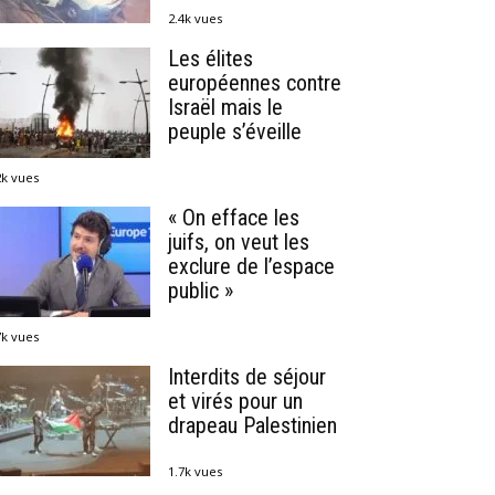
2.4k vues
Les élites
européennes contre
Israël mais le
peuple s’éveille
2k vues
« On efface les
juifs, on veut les
exclure de l’espace
public »
7k vues
Interdits de séjour
et virés pour un
drapeau Palestinien
1.7k vues