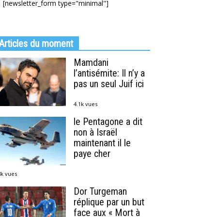
[newsletter_form type="minimal"]
Articles du moment
Mamdani
l’antisémite: Il n’y a
pas un seul Juif ici
4.1k vues
le Pentagone a dit
non à Israël
maintenant il le
paye cher
8k vues
Dor Turgeman
réplique par un but
face aux « Mort à