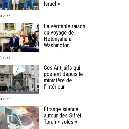
Israël »
2k vues
La véritable raison
du voyage de
Netanyahu à
Washington
9k vues
Ces Antijuifs qui
postent depuis le
ministère de
l’Intérieur
4k vues
Étrange silence
autour des Sifréi
Torah « volés »