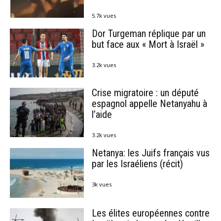
5.7k vues
Dor Turgeman réplique par un
but face aux « Mort à Israël »
3.2k vues
Crise migratoire : un député
espagnol appelle Netanyahu à
l’aide
3.2k vues
Netanya: les Juifs français vus
par les Israéliens (récit)
3k vues
Les élites européennes contre