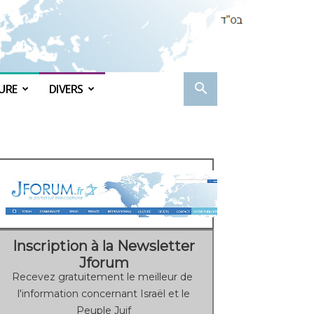
URE
DIVERS
Inscription à la Newsletter
Jforum
Recevez gratuitement le meilleur de
l'information concernant Israël et le
Peuple Juif