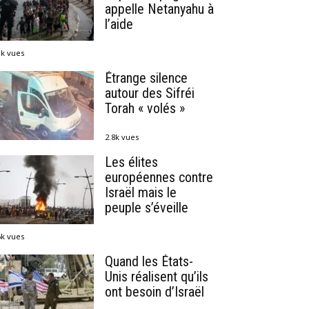
appelle Netanyahu à
l’aide
1k vues
Étrange silence
autour des Sifréi
Torah « volés »
2.8k vues
Les élites
européennes contre
Israël mais le
peuple s’éveille
6k vues
Quand les États-
Unis réalisent qu’ils
ont besoin d’Israël