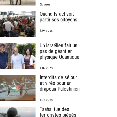
2k vues
Quand Israël voit
partir ses citoyens
1.9k vues
Un israélien fait un
pas de géant en
physique Quantique
1.8k vues
Interdits de séjour
et virés pour un
drapeau Palestinien
1.7k vues
Tsahal tue des
terroristes piégés