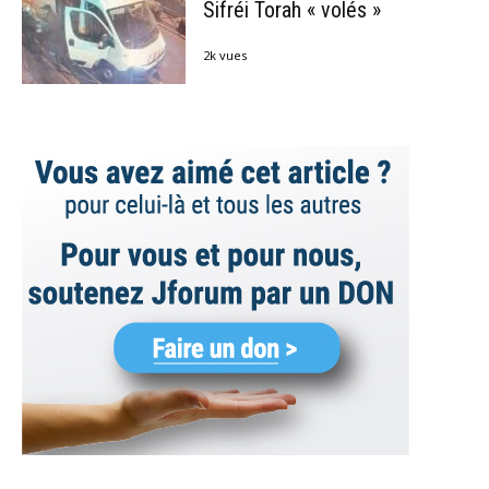
Sifréi Torah « volés »
2k vues