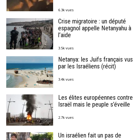
6.3k vues
Crise migratoire : un député
espagnol appelle Netanyahu à
l’aide
3.5k vues
Netanya: les Juifs français vus
par les Israéliens (récit)
3.4k vues
Les élites européennes contre
Israël mais le peuple s’éveille
2.7k vues
Un israélien fait un pas de