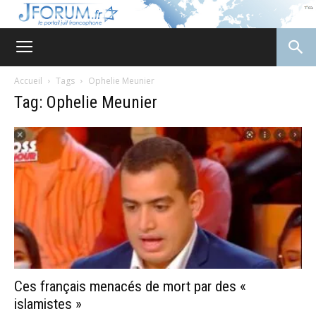
JForum
Accueil
Tags
Ophelie Meunier
Tag: Ophelie Meunier
Ces français menacés de mort par des «
islamistes »