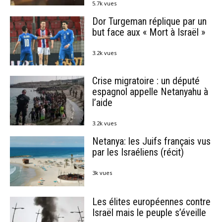
5.7k vues
Dor Turgeman réplique par un
but face aux « Mort à Israël »
3.2k vues
Crise migratoire : un député
espagnol appelle Netanyahu à
l’aide
3.2k vues
Netanya: les Juifs français vus
par les Israéliens (récit)
3k vues
Les élites européennes contre
Israël mais le peuple s’éveille