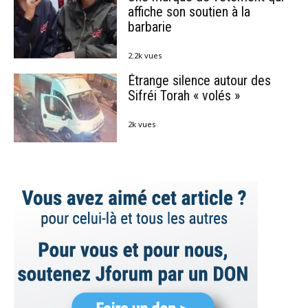
affiche son soutien à la
barbarie
2.2k vues
Étrange silence autour des
Sifréi Torah « volés »
2k vues