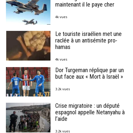
maintenant il le paye cher
4k vues
Le touriste israélien met une
raclée à un antisémite pro-
hamas
4k vues
Dor Turgeman réplique par un
but face aux « Mort à Israël »
3.2k vues
Crise migratoire : un député
espagnol appelle Netanyahu à
l’aide
3.2k vues