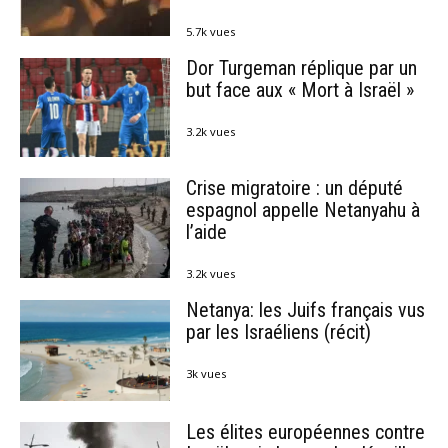
5.7k vues
Dor Turgeman réplique par un
but face aux « Mort à Israël »
3.2k vues
Crise migratoire : un député
espagnol appelle Netanyahu à
l’aide
3.2k vues
Netanya: les Juifs français vus
par les Israéliens (récit)
3k vues
Les élites européennes contre