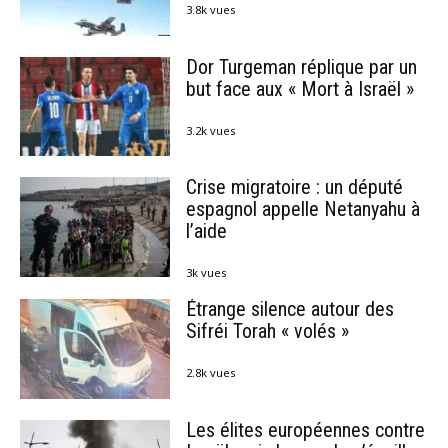
3.8k vues
Dor Turgeman réplique par un
but face aux « Mort à Israël »
3.2k vues
Crise migratoire : un député
espagnol appelle Netanyahu à
l’aide
3k vues
Étrange silence autour des
Sifréi Torah « volés »
2.8k vues
Les élites européennes contre