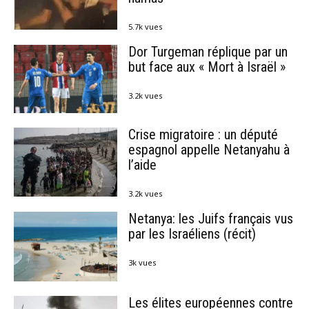
5.7k vues
Dor Turgeman réplique par un
but face aux « Mort à Israël »
3.2k vues
Crise migratoire : un député
espagnol appelle Netanyahu à
l’aide
3.2k vues
Netanya: les Juifs français vus
par les Israéliens (récit)
3k vues
Les élites européennes contre