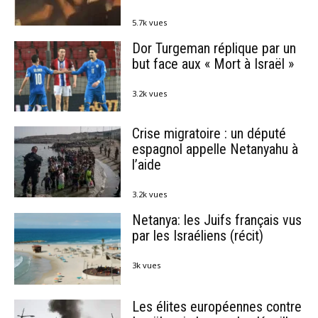
5.7k vues
Dor Turgeman réplique par un
but face aux « Mort à Israël »
3.2k vues
Crise migratoire : un député
espagnol appelle Netanyahu à
l’aide
3.2k vues
Netanya: les Juifs français vus
par les Israéliens (récit)
3k vues
Les élites européennes contre