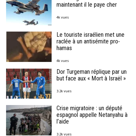
maintenant il le paye cher
4k vues
Le touriste israélien met une
raclée à un antisémite pro-
hamas
4k vues
Dor Turgeman réplique par un
but face aux « Mort à Israël »
3.2k vues
Crise migratoire : un député
espagnol appelle Netanyahu à
l’aide
3.2k vues