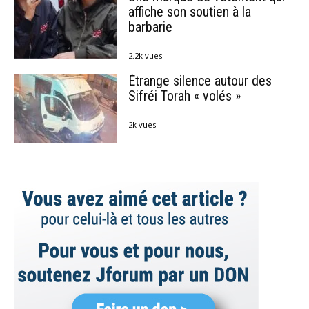
affiche son soutien à la
barbarie
2.2k vues
Étrange silence autour des
Sifréi Torah « volés »
2k vues