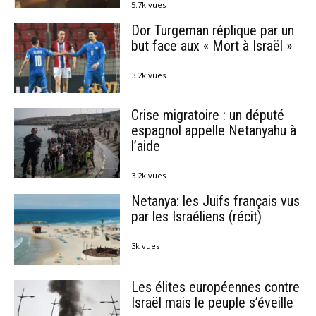
5.7k vues
Dor Turgeman réplique par un
but face aux « Mort à Israël »
3.2k vues
Crise migratoire : un député
espagnol appelle Netanyahu à
l’aide
3.2k vues
Netanya: les Juifs français vus
par les Israéliens (récit)
3k vues
Les élites européennes contre
Israël mais le peuple s’éveille