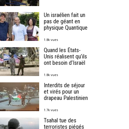
Un israélien fait un
pas de géant en
physique Quantique
1.8k vues
Quand les États-
Unis réalisent qu’ils
ont besoin d’Israël
1.8k vues
Interdits de séjour
et virés pour un
drapeau Palestinien
1.7k vues
Tsahal tue des
terroristes piégés