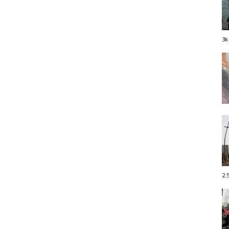
3k
2.