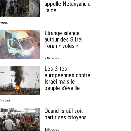
appelle Netanyahu à
l’aide
 vues
Étrange silence
autour des Sifréi
Torah « volés »
2.8k vues
Les élites
européennes contre
Israël mais le
peuple s’éveille
5k vues
Quand Israël voit
partir ses citoyens
1.9k vues