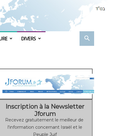
URE
DIVERS
Inscription à la Newsletter
Jforum
Recevez gratuitement le meilleur de
l'information concernant Israël et le
Peuple Juif