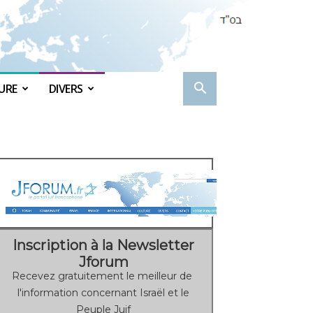
URE
DIVERS
Inscription à la Newsletter
Jforum
Recevez gratuitement le meilleur de
l'information concernant Israël et le
Peuple Juif