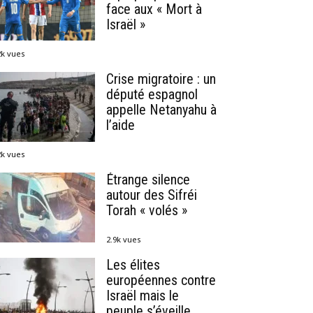
face aux « Mort à
Israël »
2k vues
Crise migratoire : un
député espagnol
appelle Netanyahu à
l’aide
2k vues
Étrange silence
autour des Sifréi
Torah « volés »
2.9k vues
Les élites
européennes contre
Israël mais le
peuple s’éveille