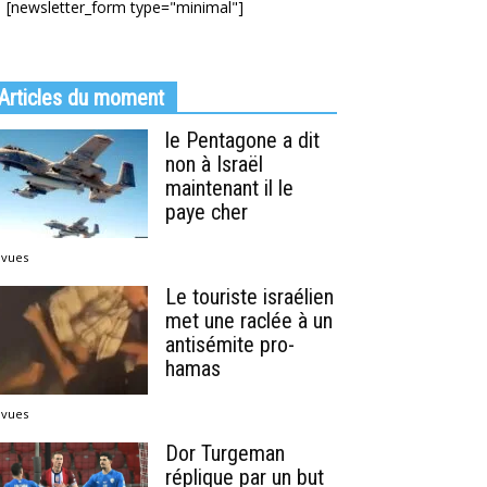
[newsletter_form type="minimal"]
Articles du moment
le Pentagone a dit
non à Israël
maintenant il le
paye cher
 vues
Le touriste israélien
met une raclée à un
antisémite pro-
hamas
 vues
Dor Turgeman
réplique par un but