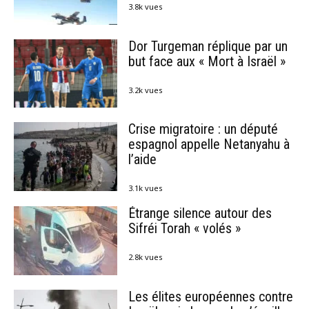
3.8k vues
Dor Turgeman réplique par un
but face aux « Mort à Israël »
3.2k vues
Crise migratoire : un député
espagnol appelle Netanyahu à
l’aide
3.1k vues
Étrange silence autour des
Sifréi Torah « volés »
2.8k vues
Les élites européennes contre