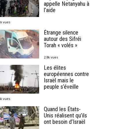
appelle Netanyahu à
l’aide
1k vues
Étrange silence
autour des Sifréi
Torah « volés »
2.8k vues
Les élites
européennes contre
Israël mais le
peuple s’éveille
6k vues
Quand les États-
Unis réalisent qu’ils
ont besoin d’Israël