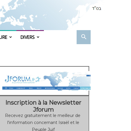
URE
DIVERS
Inscription à la Newsletter
Jforum
Recevez gratuitement le meilleur de
l'information concernant Israël et le
Peuple Juif