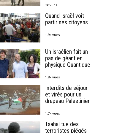
2k vues
Quand Israël voit
partir ses citoyens
1.9k vues
Un israélien fait un
pas de géant en
physique Quantique
1.8k vues
Interdits de séjour
et virés pour un
drapeau Palestinien
1.7k vues
Tsahal tue des
terroristes piégés