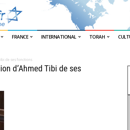
FRANCE
INTERNATIONAL
TORAH
CULT
JForum
i de ses fonctions
on d’Ahmed Tibi de ses