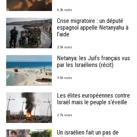
6.3k vues
Crise migratoire : un député
espagnol appelle Netanyahu à
l’aide
3.5k vues
Netanya: les Juifs français vus
par les Israéliens (récit)
3.5k vues
Les élites européennes contre
Israël mais le peuple s’éveille
2.7k vues
Un israélien fait un pas de