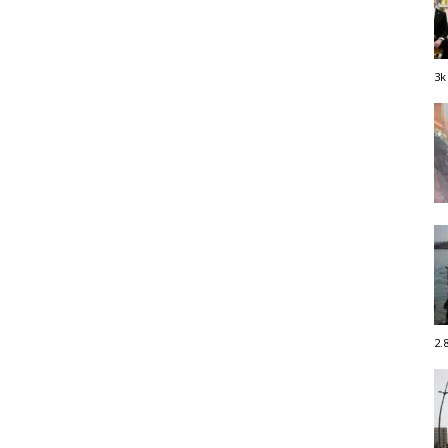
3k
2.