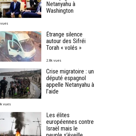
Netanyahu à
Washington
 vues
Étrange silence
autour des Sifréi
Torah « volés »
2.8k vues
Crise migratoire : un
député espagnol
appelle Netanyahu à
l’aide
8k vues
Les élites
européennes contre
Israël mais le
peuple s’éveille