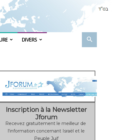
URE
DIVERS
Inscription à la Newsletter
Jforum
Recevez gratuitement le meilleur de
l'information concernant Israël et le
Peuple Juif