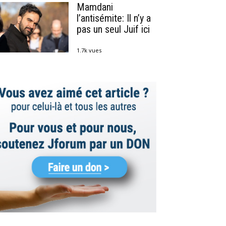
Mamdani
l’antisémite: Il n’y a
pas un seul Juif ici
1.7k vues