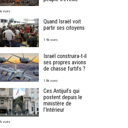
5k vues
Quand Israël voit
partir ses citoyens
1.9k vues
Israël construira-t-il
ses propres avions
de chasse furtifs ?
1.8k vues
Ces Antijuifs qui
postent depuis le
ministère de
l’Intérieur
7k vues