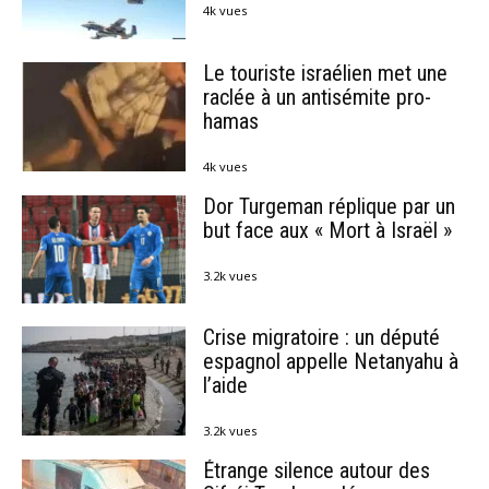
4k vues
Le touriste israélien met une
raclée à un antisémite pro-
hamas
4k vues
Dor Turgeman réplique par un
but face aux « Mort à Israël »
3.2k vues
Crise migratoire : un député
espagnol appelle Netanyahu à
l’aide
3.2k vues
Étrange silence autour des