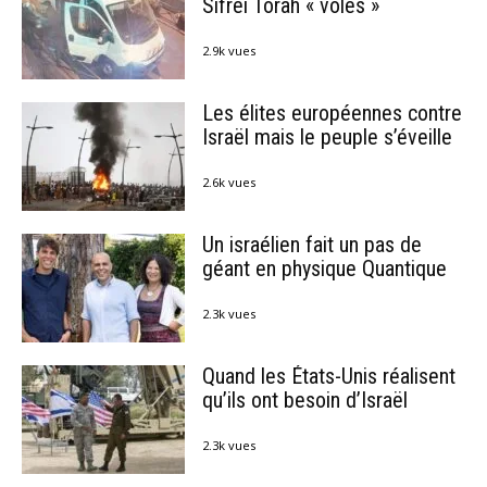
Sifréi Torah « volés »
2.9k vues
Les élites européennes contre
Israël mais le peuple s’éveille
2.6k vues
Un israélien fait un pas de
géant en physique Quantique
2.3k vues
Quand les États-Unis réalisent
qu’ils ont besoin d’Israël
2.3k vues