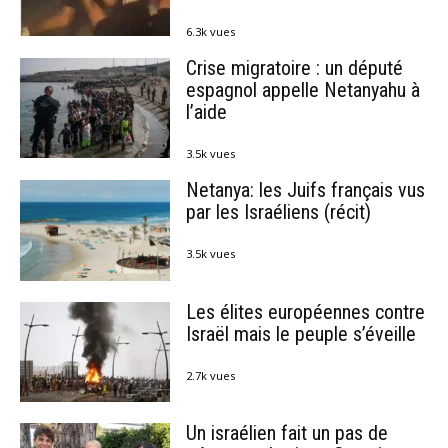
6.3k vues
Crise migratoire : un député
espagnol appelle Netanyahu à
l’aide
3.5k vues
Netanya: les Juifs français vus
par les Israéliens (récit)
3.5k vues
Les élites européennes contre
Israël mais le peuple s’éveille
2.7k vues
Un israélien fait un pas de