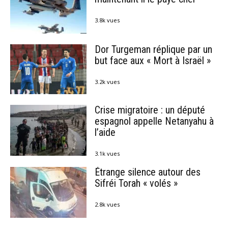
3.8k vues
Dor Turgeman réplique par un
but face aux « Mort à Israël »
3.2k vues
Crise migratoire : un député
espagnol appelle Netanyahu à
l’aide
3.1k vues
Étrange silence autour des
Sifréi Torah « volés »
2.8k vues