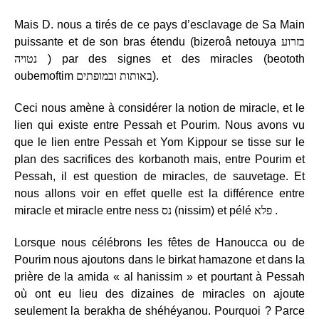
Mais D. nous a tirés de ce pays d’esclavage de Sa Main
puissante et de son bras étendu (bizeroâ netouya
בזרוע
נטויה
) par des signes et des miracles (beototh
oubemoftim
באותות ובמופתים
).
Ceci nous amène à considérer la notion de miracle, et le
lien qui existe entre Pessah et Pourim. Nous avons vu
que le lien entre Pessah et Yom Kippour se tisse sur le
plan des sacrifices des korbanoth mais, entre Pourim et
Pessah, il est question de miracles, de sauvetage. Et
nous allons voir en effet quelle est la différence entre
miracle et miracle entre ness
נס
(nissim) et pélé
פלא
.
Lorsque nous célébrons les fêtes de Hanoucca ou de
Pourim nous ajoutons dans le birkat hamazone et dans la
prière de la amida « al hanissim » et pourtant à Pessah
où ont eu lieu des dizaines de miracles on ajoute
seulement la berakha de shéhéyanou. Pourquoi ? Parce