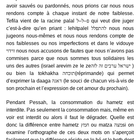
avoir sauvés ou pardonnés, nous prions car nous nous
rendons compte à chaque instant de notre faiblesse.
Tefila vient de la racine palal
–
ל
–
פ
ל
qui veut dire juger
c’est-à-dire qu’en priant : lehitpalel
להתפלל
nous nous
jugeons nous-mêmes et nous nous rendons compte de
nos faiblesses ou nos imperfections et dans le vidouye
ווידוי
nous nous accusons de fautes que nous n’avons pas
commises parce que nous sommes tous solidaires les
uns des autres (israel arevim ze le ze
ישראל ערבים זה לזה
)
ou bien la tokhakha
תוכחה
(réprimande) qui permet
d’exprimer la daaga
דאגה
(le souci de chacun vis-à-vis de
son prochain et l’expression de cet amour du prochain).
Pendant Pessah, la consommation du hametz est
interdite. Pas seulement la consommation mais, même en
voir est interdit ou alors il faut le dégrader. Quelle est
donc la différence entre hametz
חמץ
ou matza
מצה
si on
examine l’orthographe de ces deux mots on s’aperçoit
facilement que la différence réside en le hé et le heth dont