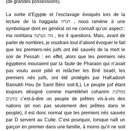
(de grandes possessions).
La sortie d’Egypte et l’esclavage évoqués lors de la
lecture de la haggada
הגדה
, nous ramène à une
symbolique dont en général on ne connaît qu’un aspect :
ma nishtana
מה נשתנה
, les 4 questions. Mais, avant de
parler de nombres, je voudrais tout d’abord évoquer le fait
que les premiers-nés juifs ont été sauvés de la mort le
soir de Pessah : en effet, alors que les premiers nés
égyptiens mouraient par la faute de Pharaon qui n’avait
pas voulu avoir pitié et relâcher les Bné Israël, les
premiers nés juifs, ont été protégés par HaKadosh
Baroukh Hou (le Saint Béni soit-IL). Le peuple juif étant
toujours désigné comme mamlékhet cohanim
ממלכת
כוהנים
c’est-à-dire un peuple de prêtres vis-à-vis des
nations (et non pas seulement des prêtres dans le
peuple), il est donc normal que les premiers nés sauvés
par D servent au Culte. C’est pourquoi, lorsque naît un
garçon en premier dans une famille, à moins qu’il ne soit