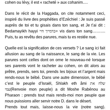
cohen ou lévy, il est « racheté » aux cohanim….
Dans le récit de la Haggada, on cite notamment ceci,
inspiré du livre des prophéties d’Ezéchiel : Je suis passé
auprès de toi et tu gisais dans ton sang, et Je t’ai dit :
Bedamayikh hayyi
בדמייך חיי
= vis dans ton sang……….
Puis, tu as revêtu des parures, mais tu es restée nue.
Quelle est la signification de ces versets ? Le sang ici fait
allusion au sang de la naissance, le sang de la vie. Les
parures sont celles dont on orne le nouveau-né lorsque
ses parents vont le racheter au cohen, on dit alors au
prêtre, prends, sers toi, prends les bijoux et l’argent mais
rends-nous le bébé. Dans une autre dimension, le bébé
c’est le peuple d’Israël, Shlakh eth âmi
שלח את
עמי
(Renvoie mon peuple) a dit Moshe Rabénou au
Pharaon : prends tout mais rends-moi mon peuple que
nous puissions aller servir notre D. dans le désert.
Prends tout mais, laisse-nous la vie (notre sang).