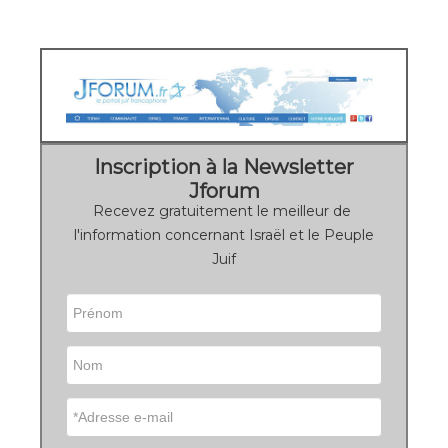
Inscription à la Newsletter
Jforum
Recevez gratuitement le meilleur de
l'information concernant Israël et le Peuple
Juif