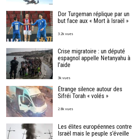
Dor Turgeman réplique par un
but face aux « Mort à Israël »
3.2k vues
Crise migratoire : un député
espagnol appelle Netanyahu à
l’aide
3k vues
Étrange silence autour des
Sifréi Torah « volés »
2.8k vues
Les élites européennes contre
Israël mais le peuple s’éveille