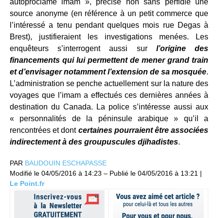
autoproclamé imam », précise non sans perfidie une
source anonyme (en référence à un petit commerce que
l’intéressé a tenu pendant quelques mois rue Degas à
Brest), justifieraient les investigations menées. Les
enquêteurs s’interrogent aussi sur
l’origine des
financements qui lui permettent de mener grand train
et d’envisager notamment l’extension de sa mosquée
.
L’administration se penche actuellement sur la nature des
voyages que l’imam a effectués ces dernières années à
destination du Canada. La police s’intéresse aussi aux
« personnalités de la péninsule arabique » qu’il a
rencontrées et dont
certaines pourraient être associées
indirectement à des groupuscules djihadistes
.
PAR
BAUDOUIN ESCHAPASSE
Modifié le
04/05/2016 à 14:23
– Publié le
04/05/2016 à 13:21
|
Le Point.fr