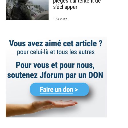
piégés qui tentent de
s’échapper
1.5k vues