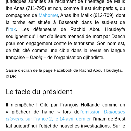
juridiques sunnites se réclamant de l’héritage de Mālik
ibn Anas (711-795) et non, comme il est écrit parfois, du
compagnon de
Mahomet
, Anas ibn Malik (612-709), dont
la tombe est située à Bassorah dans le sud-est de
l’
Irak
. Les défenseurs de Rachid Abou Houdeyfa
soulignent qu’il est d’ailleurs menacé de mort par Daech
pour son engagement contre le terrorisme. Son nom est,
de fait, cité comme une cible dans la revue en langue
française –
Dabiq
– de l’organisation djihadiste.
Saisie d’écran de la page Facebook de Rachid Abou Houdeyfa.
© DR
Le tacle du président
Il n’empêche ! Cité par François Hollande comme un
« prêcheur de haine » lors de
l’émission
Dialogues
citoyens
, sur France 2, le 14 avril dernier,
l’imam de Brest
fait aujourd’hui l’objet de nouvelles investigations. Sur le