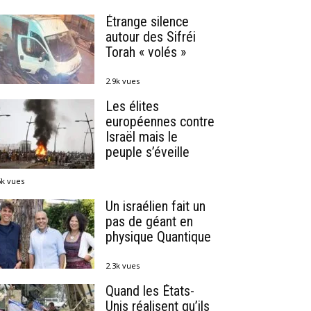
Étrange silence
autour des Sifréi
Torah « volés »
2.9k vues
Les élites
européennes contre
Israël mais le
peuple s’éveille
6k vues
Un israélien fait un
pas de géant en
physique Quantique
2.3k vues
Quand les États-
Unis réalisent qu’ils