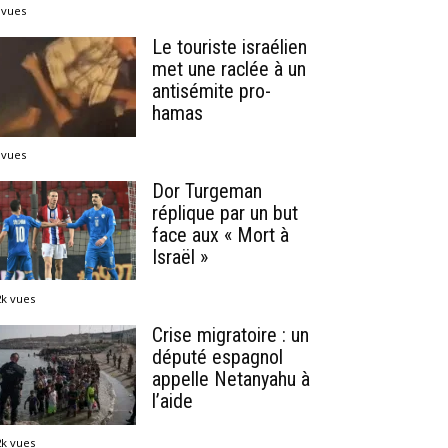
 vues
Le touriste israélien
met une raclée à un
antisémite pro-
hamas
 vues
Dor Turgeman
réplique par un but
face aux « Mort à
Israël »
2k vues
Crise migratoire : un
député espagnol
appelle Netanyahu à
l’aide
2k vues