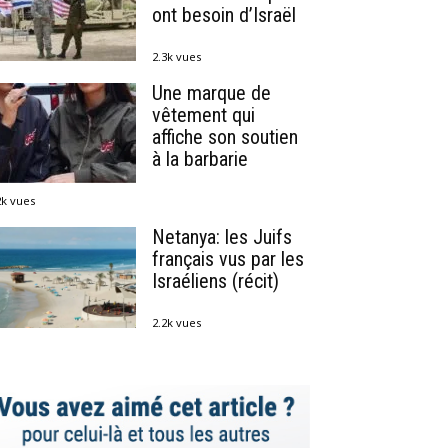
ont besoin d’Israël
2.3k vues
Une marque de
vêtement qui
affiche son soutien
à la barbarie
2k vues
Netanya: les Juifs
français vus par les
Israéliens (récit)
2.2k vues