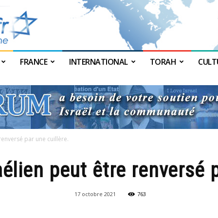
FRANCE
INTERNATIONAL
TORAH
CULT
JForum
renversé par une cuillère.
élien peut être renversé p
17 octobre 2021
763