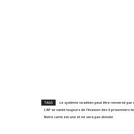
TAGS
Le système israélien peut être renversé par u
L’AP se vante toujours de l’évasion des 6 prisonniers 
Notre carte est une et ne sera pas divisée