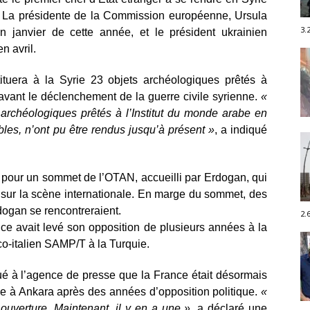
5. La présidente de la Commission européenne, Ursula
3.
janvier de cette année, et le président ukrainien
n avril.
tuera à la Syrie 23 objets archéologiques prêtés à
 avant le déclenchement de la guerre civile syrienne.
«
s archéologiques prêtés à l’Institut du monde arabe en
les, n’ont pu être rendus jusqu’à présent »
, a indiqué
pour un sommet de l’OTAN, accueilli par Erdogan, qui
 sur la scène internationale. En marge du sommet, des
ogan se rencontreraient.
2.
nce avait levé son opposition de plusieurs années à la
o-italien SAMP/T à la Turquie.
ué à l’agence de presse que la France était désormais
ème à Ankara après des années d’opposition politique.
«
ouverture. Maintenant, il y en a une »,
a déclaré une