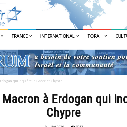
FRANCE
INTERNATIONAL
TORAH
CULT
JForum
rdogan qui inquiète la Grèce et Chypre
 Macron à Erdogan qui inq
Chypre
9 juillet 2026
3282