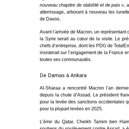
nouveau chapitre de stabilité et de paix »,
a
atterrissage, arborant à nouveau les lunett
de Davos.
Avant l’arrivée de Macron, un représentant d
la Syrie serait au cœur de la visite. Le p
chefs d’entreprise, dont les PDG de Total
insisterait sur l’engagement de la France en
toutes ses communautés.
De Damas à Ankara
Al-Sharaa a rencontré Macron l’an dernie
depuis la chute d’Assad. Le président frança
pour la levée des sanctions occidentales q
pour la plupart levées en 2025.
L’émir du Qatar, Cheikh Tamim ben Hamad
soutiens du soulèvement contre Assad, a ét