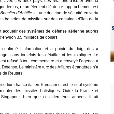
e avec ces deux pays. Les relations d’Israël avec la
que temps, et un élément clé de ce rapprochement est
 Bouclier d’Achille »
: une doctrine de sécurité en vertu
s batteries de missiles sur des centaines d’îles de la
it acquérir des systèmes de défense aérienne auprès
’environ 3,5 milliards de dollars.
s confirmé l’information et a pointé du doigt des
«
age, sans toutefois les détailler ni les expliquer. Le
s’est refusé à tout commentaire et a renvoyé l’agence à
 Défense. Le ministère turc des Affaires étrangères n’a
 de Reuters .
sortium franco-italien Eurosam et est le seul système
epter des missiles balistiques. Outre la France et
 Singapour, bien que ces dernières années, il ait