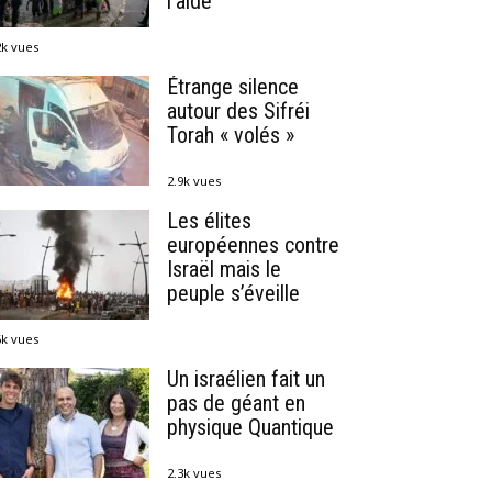
l’aide
2k vues
Étrange silence
autour des Sifréi
Torah « volés »
2.9k vues
Les élites
européennes contre
Israël mais le
peuple s’éveille
6k vues
Un israélien fait un
pas de géant en
physique Quantique
2.3k vues