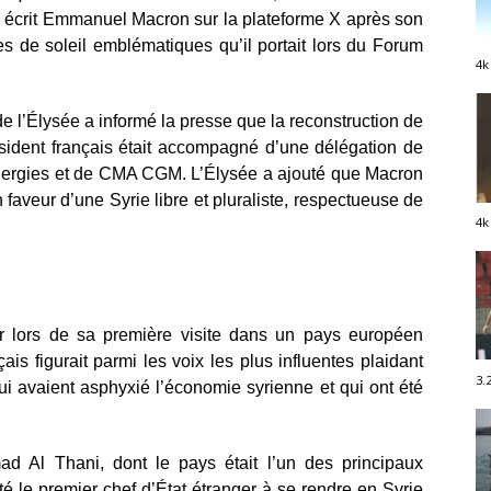
 écrit Emmanuel Macron sur la plateforme X après son
es de soleil emblématiques qu’il portait lors du Forum
4k
e l’Élysée a informé la presse que la reconstruction de
résident français était accompagné d’une délégation de
Energies et de CMA CGM. L’Élysée a ajouté que Macron
 faveur d’une Syrie libre et pluraliste, respectueuse de
4k
r lors de sa première visite dans un pays européen
is figurait parmi les voix les plus influentes plaidant
3.
ui avaient asphyxié l’économie syrienne et qui ont été
 Al Thani, dont le pays était l’un des principaux
é le premier chef d’État étranger à se rendre en Syrie