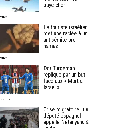
paye cher
 vues
Le touriste israélien
met une raclée à un
antisémite pro-
hamas
 vues
Dor Turgeman
réplique par un but
face aux « Mort à
Israël »
2k vues
Crise migratoire : un
député espagnol
appelle Netanyahu à