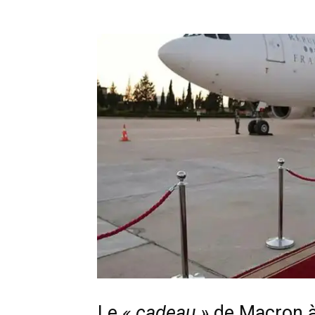
Le
« cadeau »
de Macron à 