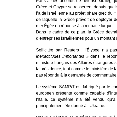
Paris a des accords de défense stratégiqu
Grèce et Chypre se resserrent depuis quel
l’aide israélienne au projet phare grec du
«
de laquelle la Grèce prévoit de déployer de
mer Égée en réponse à la menace turque.
Dans le cadre de ce plan, la Grèce devra
d’entreprises israéliennes pour un montant d
Sollicitée par Reuters , l’Élysée n’a pa
inexactitudes importantes »
dans le report
ministère français des Affaires étrangères 
la présidence, tout comme le ministère de la
pas répondu à la demande de commentaires
Le système SAMP/T est fabriqué par le con
européen présenté comme capable d’interc
l’Italie, ce système n’a été vendu qu’à
principalement été donné à l’Ukraine.