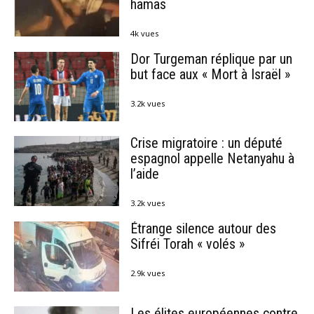
hamas
4k vues
Dor Turgeman réplique par un
but face aux « Mort à Israël »
3.2k vues
Crise migratoire : un député
espagnol appelle Netanyahu à
l’aide
3.2k vues
Étrange silence autour des
Sifréi Torah « volés »
2.9k vues
Les élites européennes contre