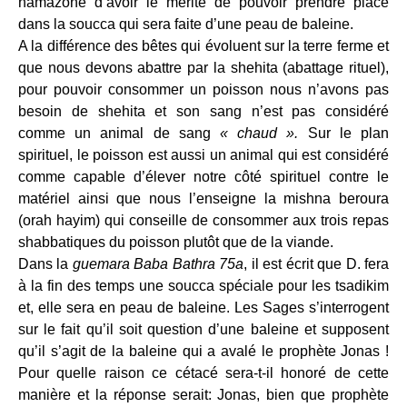
hamazone d’avoir le mérite de pouvoir prendre place
dans la soucca qui sera faite d’une peau de baleine.
A la différence des bêtes qui évoluent sur la terre ferme et
que nous devons abattre par la shehita (abattage rituel),
pour pouvoir consommer un poisson nous n’avons pas
besoin de shehita et son sang n’est pas considéré
comme un animal de sang
« chaud ».
Sur le plan
spirituel, le poisson est aussi un animal qui est considéré
comme capable d’élever notre côté spirituel contre le
matériel ainsi que nous l’enseigne la mishna beroura
(orah hayim) qui conseille de consommer aux trois repas
shabbatiques du poisson plutôt que de la viande.
Dans la
guemara Baba Bathra 75a
, il est écrit que D. fera
à la fin des temps une soucca spéciale pour les tsadikim
et, elle sera en peau de baleine. Les Sages s’interrogent
sur le fait qu’il soit question d’une baleine et supposent
qu’il s’agit de la baleine qui a avalé le prophète Jonas !
Pour quelle raison ce cétacé sera-t-il honoré de cette
manière et la réponse serait: Jonas, bien que prophète