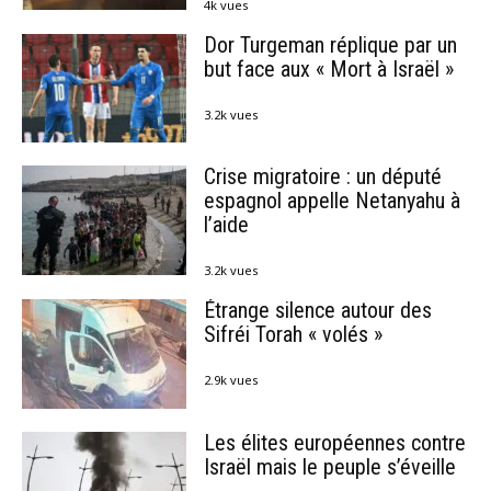
4k vues
Dor Turgeman réplique par un
but face aux « Mort à Israël »
3.2k vues
Crise migratoire : un député
espagnol appelle Netanyahu à
l’aide
3.2k vues
Étrange silence autour des
Sifréi Torah « volés »
2.9k vues
Les élites européennes contre
Israël mais le peuple s’éveille