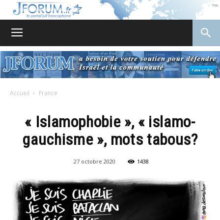
JForum
Accueil
France
« Islamophobie », « islamo-
gauchisme », mots tabous?
27 octobre 2020
1438