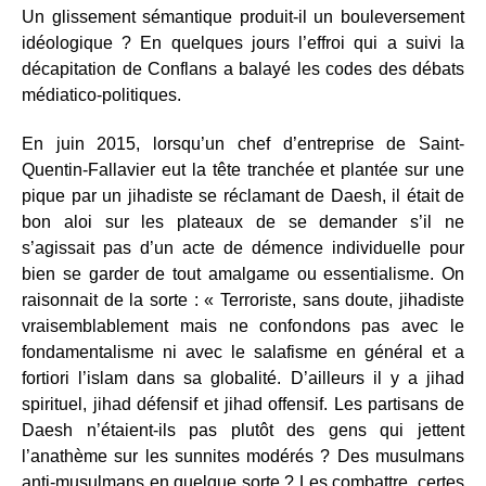
Un glissement sémantique produit-il un bouleversement
idéologique ? En quelques jours l’effroi qui a suivi la
décapitation de Conflans a balayé les codes des débats
médiatico-politiques.
En juin 2015, lorsqu’un chef d’entreprise de Saint-
Quentin-Fallavier eut la tête tranchée et plantée sur une
pique par un jihadiste se réclamant de Daesh, il était de
bon aloi sur les plateaux de se demander s’il ne
s’agissait pas d’un acte de démence individuelle pour
bien se garder de tout amalgame ou essentialisme. On
raisonnait de la sorte : « Terroriste, sans doute, jihadiste
vraisemblablement mais ne confondons pas avec le
fondamentalisme ni avec le salafisme en général et a
fortiori l’islam dans sa globalité. D’ailleurs il y a jihad
spirituel, jihad défensif et jihad offensif. Les partisans de
Daesh n’étaient-ils pas plutôt des gens qui jettent
l’anathème sur les sunnites modérés ? Des musulmans
anti-musulmans en quelque sorte ? Les combattre, certes