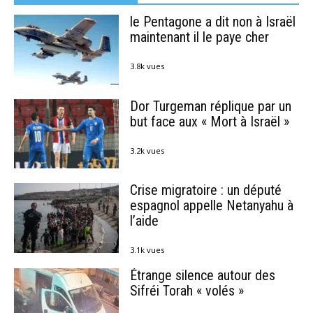
le Pentagone a dit non à Israël
maintenant il le paye cher
3.8k vues
Dor Turgeman réplique par un
but face aux « Mort à Israël »
3.2k vues
Crise migratoire : un député
espagnol appelle Netanyahu à
l’aide
3.1k vues
Étrange silence autour des
Sifréi Torah « volés »