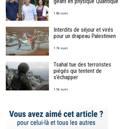
géant en physique Quantique
1.8k vues
Interdits de séjour et virés
pour un drapeau Palestinien
1.7k vues
Tsahal tue des terroristes
piégés qui tentent de
s’échapper
1.5k vues