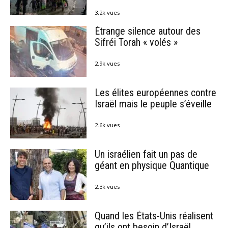
3.2k vues
Étrange silence autour des
Sifréi Torah « volés »
2.9k vues
Les élites européennes contre
Israël mais le peuple s’éveille
2.6k vues
Un israélien fait un pas de
géant en physique Quantique
2.3k vues
Quand les États-Unis réalisent
qu’ils ont besoin d’Israël