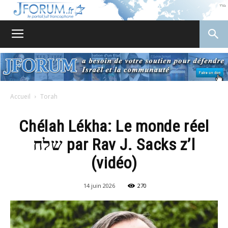
JForum
Accueil
Torah
Chélah Lékha: Le monde réel
שלח par Rav J. Sacks z’l
(vidéo)
14 juin 2026
270