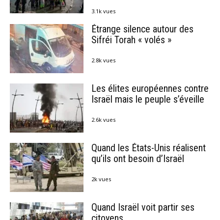
3.1k vues
Étrange silence autour des
Sifréi Torah « volés »
2.8k vues
Les élites européennes contre
Israël mais le peuple s’éveille
2.6k vues
Quand les États-Unis réalisent
qu’ils ont besoin d’Israël
2k vues
Quand Israël voit partir ses
citoyens