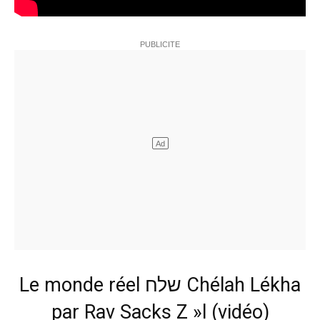
Le monde réel שלח Chélah Lékha
par Rav Sacks Z »l (vidéo)