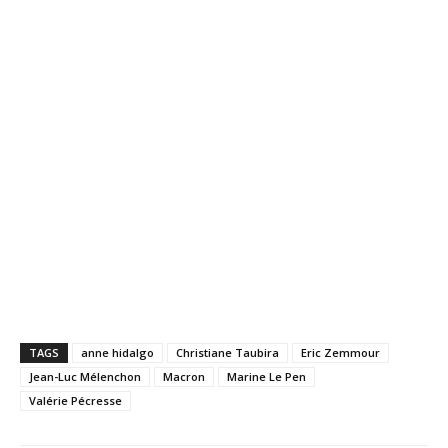
TAGS
anne hidalgo
Christiane Taubira
Eric Zemmour
Jean-Luc Mélenchon
Macron
Marine Le Pen
Valérie Pécresse