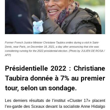
Former French Justice Minister Christiane Taubira smiles during a visit in Saint-
Denis, near Paris, on December 18, 2021, a day after announcing that she was
considering running for the 2022 presidential election. (Photo by JULIEN DE ROSA /
AFP)
Présidentielle 2022 : Christiane
Taubira donnée à 7% au premier
tour, selon un sondage.
Les derniers résultats de l’institut «Cluster 17» placent
l’ex-garde des Sceaux devant la socialiste Anne Hidalgo