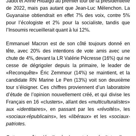
Jadot et Anne Hidalgo au premier tour de la présidentielle
de 2022, mais pas autant que Jean-Luc Mélenchon. La
Guyanaise obtiendrait en effet 7% des voix, contre 5%
pour l’écologiste et 2% pour la socialiste, tandis que
l’Insoumis recueillerait quant à lui 12%.
Emmanuel Macron est de son côté toujours donné en
tête, avec 20% des intentions de vote amis avec une
chute de 4%, devant la LR Valérie Pécresse (16%) qui ne
cesse de dégrigoler depuis la primaire, le leader de
«Reconquête» Éric Zemmour (14%) se maintient, et la
candidate RN Marine Le Pen (13%) voit son deuxième
tour s’éloigner. Ces chiffres proviennent d’un laboratoire
d’étude de l’opinion nouvellement créé, et qui divise les
Français en 16 «clusters», allant des «
multiculturalistes
»
aux «
identitaires
», en passant par les «
révoltés
», les
«
sociaux-républicains
», les «
libéraux
» et les «
sociaux-
patriotes.