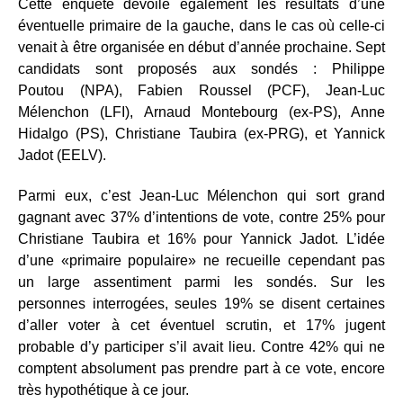
Cette enquête dévoile également les résultats d’une
éventuelle primaire de la gauche, dans le cas où celle-ci
venait à être organisée en début d’année prochaine. Sept
candidats sont proposés aux sondés : Philippe
Poutou (NPA), Fabien Roussel (PCF), Jean-Luc
Mélenchon (LFI), Arnaud Montebourg (ex-PS), Anne
Hidalgo (PS), Christiane Taubira (ex-PRG), et Yannick
Jadot (EELV).
Parmi eux, c’est Jean-Luc Mélenchon qui sort grand
gagnant avec 37% d’intentions de vote, contre 25% pour
Christiane Taubira et 16% pour Yannick Jadot. L’idée
d’une «primaire populaire» ne recueille cependant pas
un large assentiment parmi les sondés. Sur les
personnes interrogées, seules 19% se disent certaines
d’aller voter à cet éventuel scrutin, et 17% jugent
probable d’y participer s’il avait lieu. Contre 42% qui ne
comptent absolument pas prendre part à ce vote, encore
très hypothétique à ce jour.