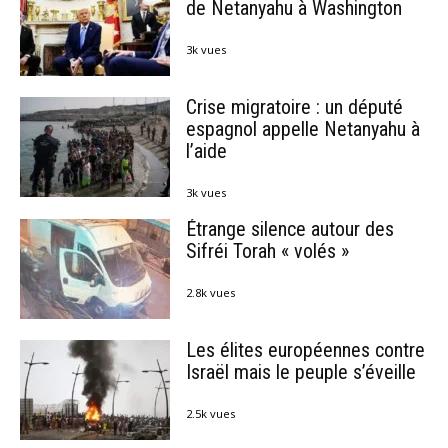
de Netanyahu à Washington
3k vues
Crise migratoire : un député
espagnol appelle Netanyahu à
l’aide
3k vues
Étrange silence autour des
Sifréi Torah « volés »
2.8k vues
Les élites européennes contre
Israël mais le peuple s’éveille
2.5k vues