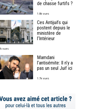
de chasse furtifs ?
1.8k vues
Ces Antijuifs qui
postent depuis le
ministère de
l’Intérieur
7k vues
Mamdani
l’antisémite: Il n’y a
pas un seul Juif ici
1.7k vues