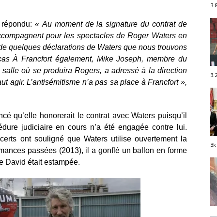
3.
 répondu:
« Au moment de la signature du contrat de
accompagnent pour les spectacles de Roger Waters en
de quelques déclarations de Waters que nous trouvons
 cas À Francfort également, Mike Joseph, membre du
a salle où se produira Rogers, a adressé à la direction
3.
ut agir. L’antisémitisme n’a pas sa place à Francfort »,
cé qu’elle honorerait le contrat avec Waters puisqu’il
ure judiciaire en cours n’a été engagée contre lui.
erts ont souligné que Waters utilise ouvertement la
3k
ormances passées (2013), il a gonflé un ballon en forme
de David était estampée.