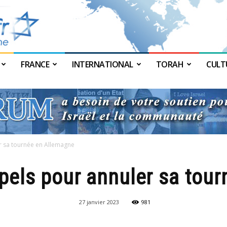
FRANCE
INTERNATIONAL
TORAH
CULT
JForum
r sa tournée en Allemagne
pels pour annuler sa tou
27 janvier 2023
981