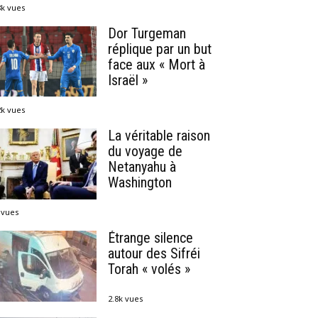
8k vues
Dor Turgeman
réplique par un but
face aux « Mort à
Israël »
2k vues
La véritable raison
du voyage de
Netanyahu à
Washington
 vues
Étrange silence
autour des Sifréi
Torah « volés »
2.8k vues