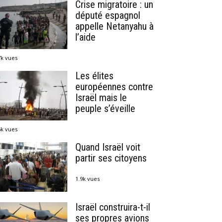
Crise migratoire : un
député espagnol
appelle Netanyahu à
l’aide
7k vues
Les élites
européennes contre
Israël mais le
peuple s’éveille
5k vues
Quand Israël voit
partir ses citoyens
1.9k vues
Israël construira-t-il
ses propres avions