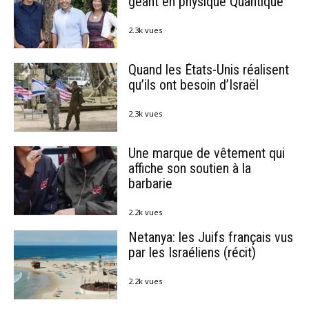
géant en physique Quantique
2.3k vues
Quand les États-Unis réalisent
qu’ils ont besoin d’Israël
2.3k vues
Une marque de vêtement qui
affiche son soutien à la
barbarie
2.2k vues
Netanya: les Juifs français vus
par les Israéliens (récit)
2.2k vues