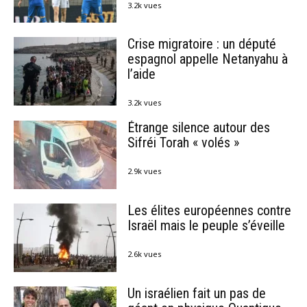
3.2k vues
Crise migratoire : un député
espagnol appelle Netanyahu à
l’aide
3.2k vues
Étrange silence autour des
Sifréi Torah « volés »
2.9k vues
Les élites européennes contre
Israël mais le peuple s’éveille
2.6k vues
Un israélien fait un pas de