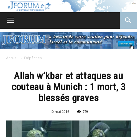
JForum
Accueil
Dépêches
Allah w’kbar et attaques au
couteau à Munich : 1 mort, 3
blessés graves
10 mai 2016
779