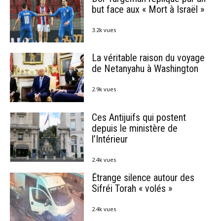
but face aux « Mort à Israël »
3.2k vues
La véritable raison du voyage
de Netanyahu à Washington
2.9k vues
Ces Antijuifs qui postent
depuis le ministère de
l’Intérieur
2.4k vues
Étrange silence autour des
Sifréi Torah « volés »
2.4k vues