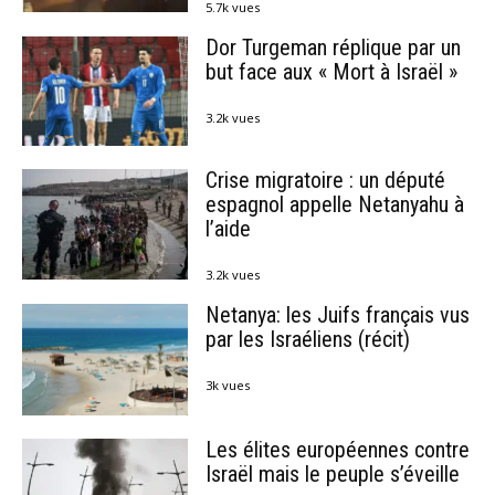
5.7k vues
Dor Turgeman réplique par un
but face aux « Mort à Israël »
3.2k vues
Crise migratoire : un député
espagnol appelle Netanyahu à
l’aide
3.2k vues
Netanya: les Juifs français vus
par les Israéliens (récit)
3k vues
Les élites européennes contre
Israël mais le peuple s’éveille