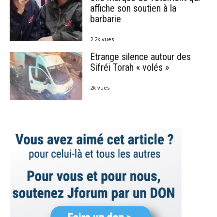
affiche son soutien à la
barbarie
2.2k vues
Étrange silence autour des
Sifréi Torah « volés »
2k vues