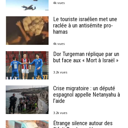
4k vues
Le touriste israélien met une
raclée à un antisémite pro-
hamas
4k vues
Dor Turgeman réplique par un
but face aux « Mort à Israël »
3.2k vues
Crise migratoire : un député
espagnol appelle Netanyahu à
l’aide
3.2k vues
Étrange silence autour des