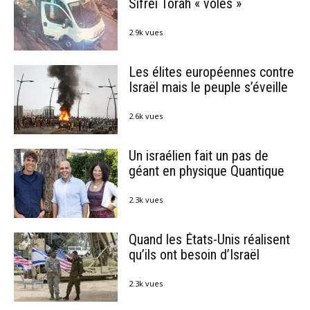
Sifréi Torah « volés »
2.9k vues
Les élites européennes contre
Israël mais le peuple s’éveille
2.6k vues
Un israélien fait un pas de
géant en physique Quantique
2.3k vues
Quand les États-Unis réalisent
qu’ils ont besoin d’Israël
2.3k vues