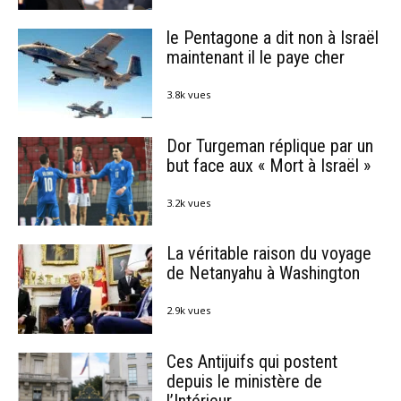
le Pentagone a dit non à Israël
maintenant il le paye cher
3.8k vues
Dor Turgeman réplique par un
but face aux « Mort à Israël »
3.2k vues
La véritable raison du voyage
de Netanyahu à Washington
2.9k vues
Ces Antijuifs qui postent
depuis le ministère de
l’Intérieur