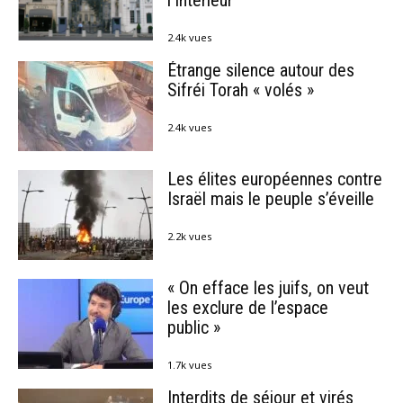
2.4k vues
Étrange silence autour des
Sifréi Torah « volés »
2.4k vues
Les élites européennes contre
Israël mais le peuple s’éveille
2.2k vues
« On efface les juifs, on veut
les exclure de l’espace
public »
1.7k vues
Interdits de séjour et virés