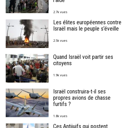
l’aide
2.7k vues
Les élites européennes contre
Israël mais le peuple s’éveille
2.5k vues
Quand Israël voit partir ses
citoyens
1.9k vues
Israël construira-t-il ses
propres avions de chasse
furtifs ?
1.8k vues
Ces Antijuifs qui postent