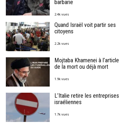
barbarie
2.4k vues
Quand Israël voit partir ses
citoyens
2.2k vues
Mojtaba Khamenei à l’article
de la mort ou déjà mort
1.9k vues
L’Italie retire les entreprises
israéliennes
1.7k vues