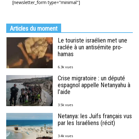
[newsletter_form type="minimal"]
Articles du moment
Le touriste israélien met une
raclée à un antisémite pro-
hamas
6.3k vues
Crise migratoire : un député
espagnol appelle Netanyahu à
l’aide
3.5k vues
Netanya: les Juifs français vus
par les Israéliens (récit)
3.4k vues