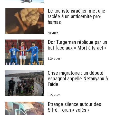
Le touriste israélien met une
raclée à un antisémite pro-
hamas
4k vues
Dor Turgeman réplique par un
but face aux « Mort à Israël »
3.2k vues
Crise migratoire : un député
espagnol appelle Netanyahu à
l’aide
3.2k vues
Étrange silence autour des
Sifréi Torah « volés »