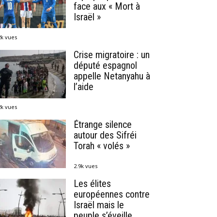
face aux « Mort à
Israël »
2k vues
Crise migratoire : un
député espagnol
appelle Netanyahu à
l’aide
2k vues
Étrange silence
autour des Sifréi
Torah « volés »
2.9k vues
Les élites
européennes contre
Israël mais le
peuple s’éveille