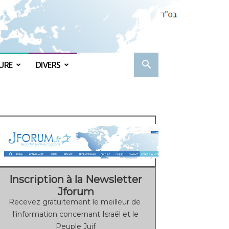
URE
DIVERS
Inscription à la Newsletter
Jforum
Recevez gratuitement le meilleur de
l'information concernant Israël et le
Peuple Juif