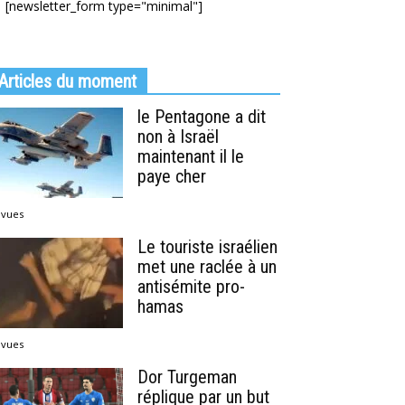
[newsletter_form type="minimal"]
Articles du moment
le Pentagone a dit
non à Israël
maintenant il le
paye cher
 vues
Le touriste israélien
met une raclée à un
antisémite pro-
hamas
 vues
Dor Turgeman
réplique par un but